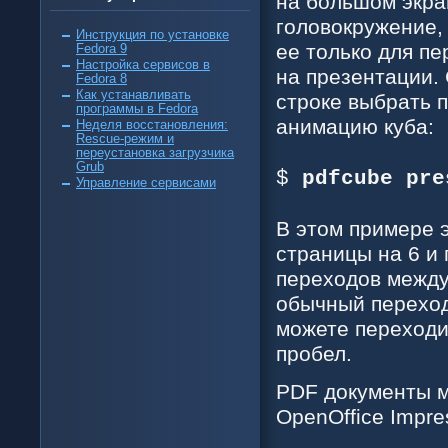
на большом экра
головокружение,
Инструкция по установке
ее только для п
Fedora 9
Настройка сервисов в
на презентации. 
Fedora 8
Как устанавливать
строке выбрать 
программы в Fedora
анимацию куба:
Неделя восстановления:
Rescue-режим и
переустановка загрузчика
Grub
$
pdfcube pre
Управление сервисами
В этом примере 
страницы на 6 и 
переходов между
обычный переход
можете переходи
пробел.
PDF документы м
OpenOffice Impre