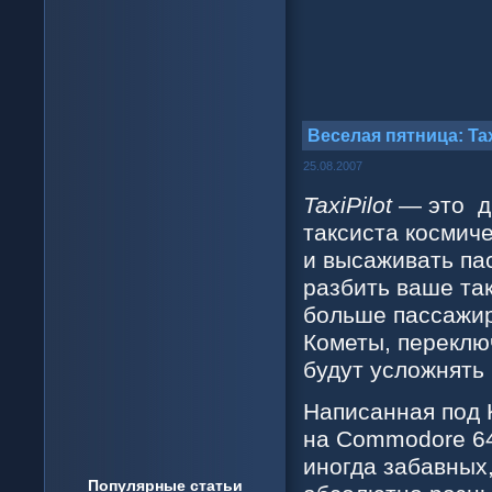
Веселая пятница: Ta
25.08.2007
TaxiPilot
— это дв
таксиста космиче
и высаживать па
разбить ваше та
больше пассажир
Кометы, переклю
будут усложнять 
Написанная под
на Commodore 64
иногда забавных
Популярные статьи