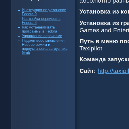
абсолютно разн
Инструкция по установке
Установка из к
Fedora 9
Настройка сервисов в
Установка из г
Fedora 8
Как устанавливать
Games and Enterta
программы в Fedora
Управление сервисами
Путь в меню по
Неделя восстановления:
Rescue-режим и
Taxipilot
переустановка загрузчика
Grub
Команда запуск
Сайт:
http://taxip