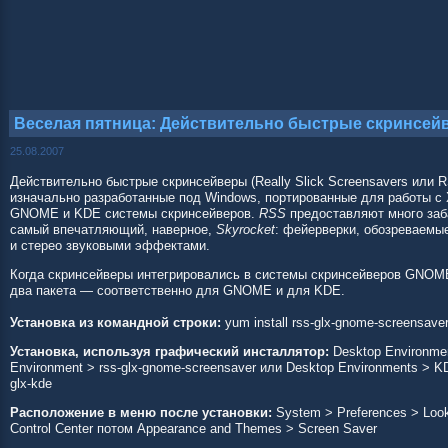
Веселая пятница: Действительно быстрые скринсей
25.08.2007
Действительно быстрые скринсейверы (Really Slick Screensavers или
изначально разработанные под Windows, портированные для работы с 
GNOME и KDE системы скринсейверов.
RSS
предоставляют много заб
самый впечатляющий, наверное,
Skyrocket
: фейерверки, обозреваемые
и стерео звуковыми эффектами.
Когда скринсейверы интегрировались в системы скринсейверов GNOM
два пакета — соответственно для GNOME и для KDE.
Установка из командной строки:
yum install rss-glx-gnome-screensaver
Установка, используя графический инсталлятор:
Desktop Environm
Environment > rss-glx-gnome-screensaver или Desktop Environments > KD
glx-kde
Расположение в меню после установки:
System > Preferences > Look
Control Center потом Appearance and Themes > Screen Saver