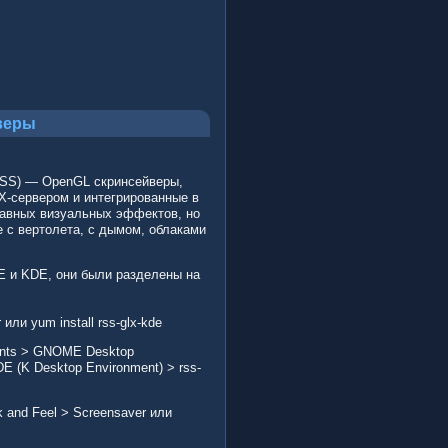
веры
 RSS) — OpenGL скринсейверы,
X-сервером и интегрированные в
авных визуальных эффектов, но
 с вертолета, с дымом, облаками
E и KDE, они были разделены на
 или yum install rss-glx-kde
ents > GNOME Desktop
E (K Desktop Environment) > rss-
 and Feel > Screensaver или