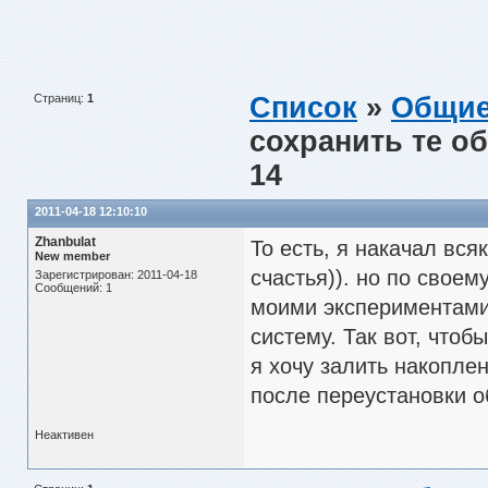
Страниц:
1
Список
»
Общие
сохранить те о
14
2011-04-18 12:10:10
Zhanbulat
То есть, я накачал вся
New member
счастья)). но по свое
Зарегистрирован: 2011-04-18
Сообщений: 1
моими экспериментами 
систему. Так вот, чтобы
я хочу залить накопле
после переустановки о
Неактивен