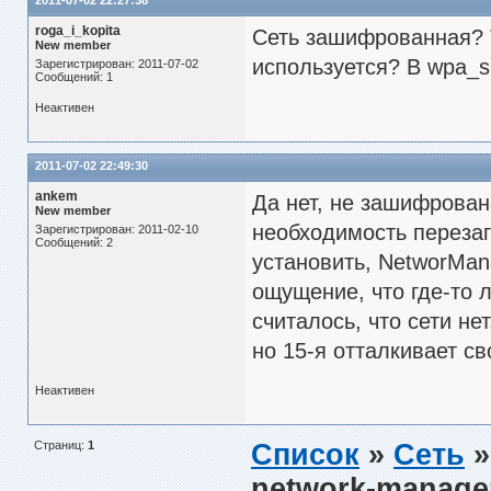
2011-07-02 22:27:38
roga_i_kopita
Сеть зашифрованная? 
New member
используется? В wpa_su
Зарегистрирован: 2011-07-02
Сообщений: 1
Неактивен
2011-07-02 22:49:30
ankem
Да нет, не зашифрован
New member
необходимость перезаг
Зарегистрирован: 2011-02-10
Сообщений: 2
установить, NetworMan
ощущение, что где-то 
считалось, что сети н
но 15-я отталкивает с
Неактивен
Страниц:
1
Список
»
Сеть
»
network-manage