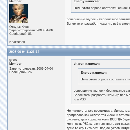
Member
Energy написал:
Цель этого опроса составить список 
совершенно глупое и бесполезное заняти
Более того, разработчикам игр всё менее
Откуда: Киев
Зарегистрирован: 2008-04-06
Сообщений: 83
Неактивен
2008-06-04 11:26:14
gres
Member
charon написал:
Зарегистрирован: 2008-04-04
Сообщений: 26
Energy написал:
Цель этого опроса составить сп
совершенно глупое и бесполезное за
Более того, разработчикам игр всё 
или PS3.
Не нужно столько пессимизма. Линукс ме
прогресааа как железа так и оси, и тот ф
системе, да и хороший комп ВСЕГДА будет
меня есть PS2 купленная много лет назад,
даже те игры что есть под линуксом интре