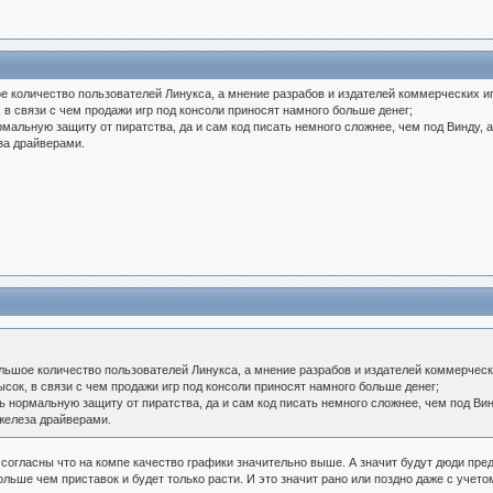
ое количество пользователей Линукса, а мнение разрабов и издателей коммерческих иг
 в связи с чем продажи игр под консоли приносят намного больше денег;
ормальную защиту от пиратства, да и сам код писать немного сложнее, чем под Винд
за драйверами.
ольшое количество пользователей Линукса, а мнение разрабов и издателей коммерчески
ысок, в связи с чем продажи игр под консоли приносят намного больше денег;
ть нормальную защиту от пиратства, да и сам код писать немного сложнее, чем под 
железа драйверами.
и согласны что на компе качество графики значительно выше. А значит будут дюди пре
льше чем приставок и будет только расти. И это значит рано или поздно даже с учет