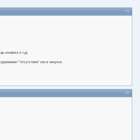
#1
ь конфиге и т.д).
держивает "отсутствие" игр в линуксе.
#2