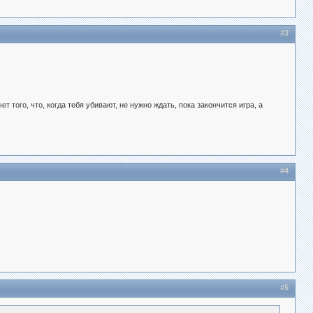
#3
т того, что, когда тебя убивают, не нужно ждать, пока закончится игра, а
#4
#5