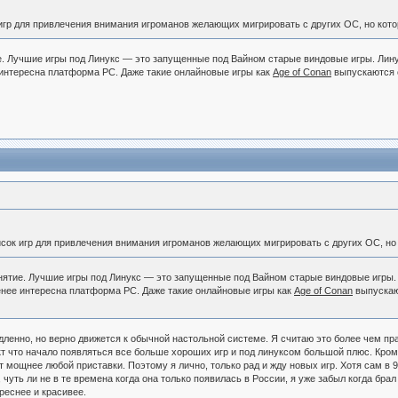
игр для привлечения внимания игроманов желающих мигрировать с других ОС, но котор
е. Лучшие игры под Линукс — это запущенные под Вайном старые виндовые игры. Лину
 интересна платформа РС. Даже такие онлайновые игры как
Age of Conan
выпускаются с
исок игр для привлечения внимания игроманов желающих мигрировать с других ОС, но 
нятие. Лучшие игры под Линукс — это запущенные под Вайном старые виндовые игры. 
менее интересна платформа РС. Даже такие онлайновые игры как
Age of Conan
выпускаю
дленно, но верно движется к обычной настольной системе. Я считаю это более чем 
акт что начало появляться все больше хороших игр и под линуксом большой плюс. Кром
 мощнее любой приставки. Поэтому я лично, только рад и жду новых игр. Хотя сам в 
 чуть ли не в те времена когда она только появилась в России, я уже забыл когда брал
реснее и красивее.