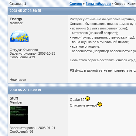
Страниц:
1
Список
»
Зона геймеров
» Опрос: Каки
2008-05-27 04:39:45
Energy
Интересуют именно линуксовые игрушки, 
Member
Хотелось бы составить список самых луч
- источник (ссылку или репозиторий);
- категорию (на какой возраст);
- жанр (гонки, стратегия, стрелялка и т.д.);
- ваша оценка по 5-ти бальной шкале;
- краткое описание;
Откуда: Кемерово
- особенности (например особенности в у
Зарегистрирован: 2007-10-23
Сообщений: 439
Цель этого опроса составить список игр 
PS флуд в данной ветке не приветствует
Неактивен
2008-05-27 12:49:19
Stuff
Quake 3?
Member
Описание нужно?
Зарегистрирован: 2008-01-21
Сообщений: 86