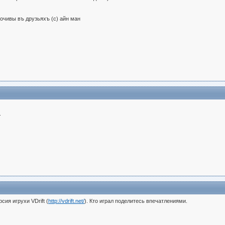
очивы въ друзьяхъ (с) айн ман
.
сия игрухи VDrift (
http://vdrift.net/
). Кто играл поделитесь впечатлениями.