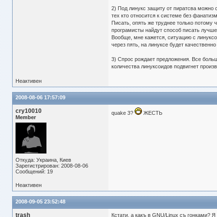
2) Под линукс защиту от пиратсва можно 
тех кто относится к системе без фанатизм
Писать, опять же труднее только потому ч
програмисты найдут способ писать лучше
Вообще, мне кажется, ситуацию с линуксо
через пять, на линуксе будет качественно 
3) Спрос рождает предложения. Все боль
количества линуксоидов подвигнет произв
Неактивен
2008-08-06 17:57:09
cry10010
quake 3?
ЖЕСТЬ
Member
Откуда: Украина, Киев
Зарегистрирован: 2008-08-06
Сообщений: 19
Неактивен
2008-09-05 23:52:48
trash
Кстати, а какъ в GNU/Linux съ гонками? Я