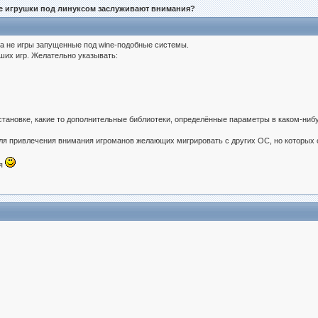
е игрушки под линуксом заслуживают внимания?
а не игры запущенные под wine-подобные системы.
ших игр. Желательно указывать:
становке, какие то дополнительные библиотеки, определённые параметры в каком-нибуд
для привлечения внимания игроманов желающих мигрировать с других ОС, но которых с
ся