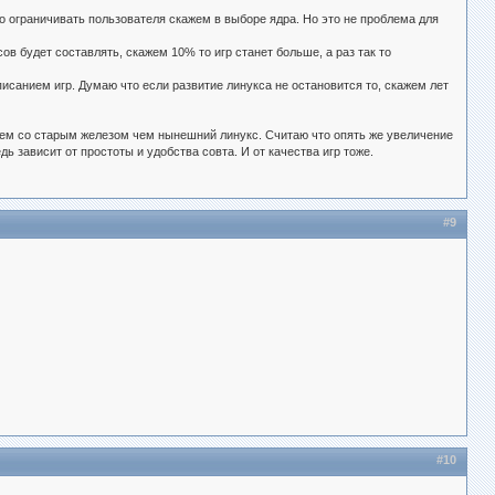
о ограничивать пользователя скажем в выборе ядра. Но это не проблема для
ов будет составлять, скажем 10% то игр станет больше, а раз так то
исанием игр. Думаю что если развитие линукса не остановится то, скажем лет
лем со старым железом чем нынешний линукс. Считаю что опять же увеличение
 зависит от простоты и удобства совта. И от качества игр тоже.
#9
#10