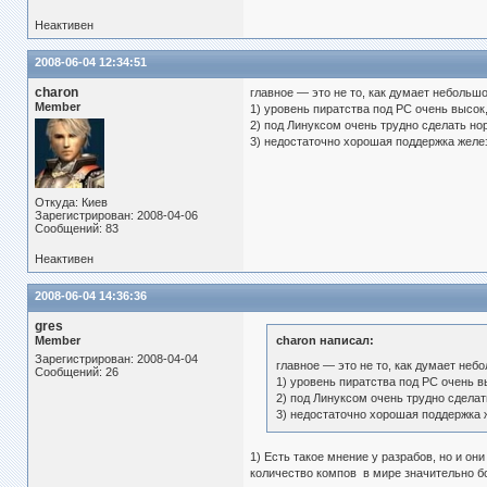
Неактивен
2008-06-04 12:34:51
charon
главное — это не то, как думает небольш
Member
1) уровень пиратства под РС очень высок,
2) под Линуксом очень трудно сделать н
3) недостаточно хорошая поддержка желе
Откуда: Киев
Зарегистрирован: 2008-04-06
Сообщений: 83
Неактивен
2008-06-04 14:36:36
gres
Member
charon написал:
Зарегистрирован: 2008-04-04
главное — это не то, как думает неб
Сообщений: 26
1) уровень пиратства под РС очень в
2) под Линуксом очень трудно сдела
3) недостаточно хорошая поддержка 
1) Есть такое мнение у разрабов, но и он
количество компов в мире значительно бо