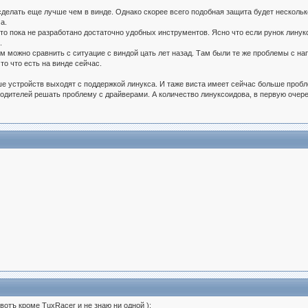
сделать еще лучше чем в винде. Однако скорее всего подобная защита будет нескольк
а.
то пока не разработано достаточно удобных инструментов. Ясно что если рунок линукс
.
м можно сравнить с ситуацие с виндой цать лет назад. Там были те же проблемы с нап
то что есть на винде сейчас.
ше устройств выходят с поддержкой линукса. И таже виста имеет сейчас больше проб
одителей решать проблему с драйверами. А количество линуксоидова, в первую очередь
 вотъ кроме TuxRacer и не знаю ни одной ):