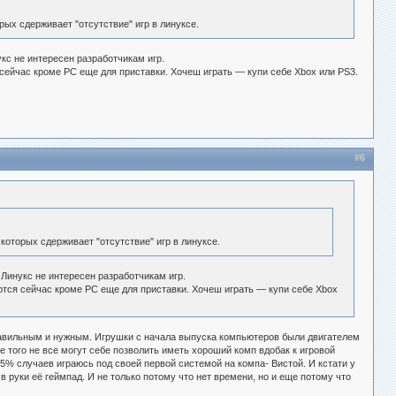
ых сдерживает "отсутствие" игр в линуксе.
кс не интересен разработчикам игр.
ейчас кроме РС еще для приставки. Хочеш играть — купи себе Xbox или PS3.
#6
которых сдерживает "отсутствие" игр в линуксе.
Линукс не интересен разработчикам игр.
тся сейчас кроме РС еще для приставки. Хочеш играть — купи себе Xbox
правильным и нужным. Игрушки с начала выпуска компьютеров были двигателем
е того не все могут себе позволить иметь хороший комп вдобак к игровой
95% случаев играюсь под своей первой системой на компа- Вистой. И кстати у
 в руки её геймпад. И не только потому что нет времени, но и еще потому что