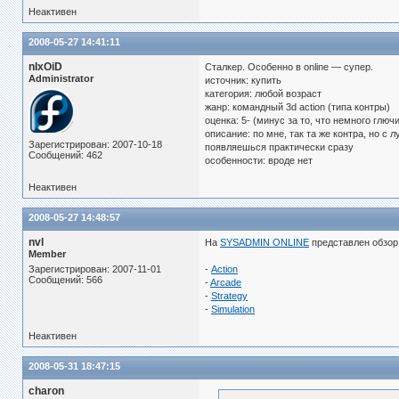
Неактивен
2008-05-27 14:41:11
nIxOiD
Сталкер. Особенно в online — супер.
Administrator
источник: купить
категория: любой возраст
жанр: командный 3d action (типа контры)
оценка: 5- (минус за то, что немного глючи
описание: по мне, так та же контра, но с 
Зарегистрирован: 2007-10-18
появляешься практически сразу
Сообщений: 462
особенности: вроде нет
Неактивен
2008-05-27 14:48:57
nvl
На
SYSADMIN ONLINE
представлен обзор 
Member
Зарегистрирован: 2007-11-01
-
Action
Сообщений: 566
-
Arcade
-
Strategy
-
Simulation
Неактивен
2008-05-31 18:47:15
charon