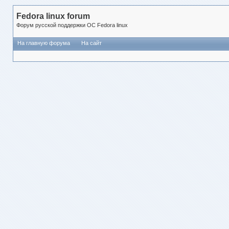
Fedora linux forum
Форум русской поддержки ОС Fedora linux
На главную форума
На сайт