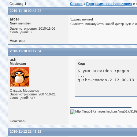
Страниц:
1
Список
»
Программное обеспечение
» 
2010-11-10 00:42:24
arcer
Здравствуйте!
New member
Скажите, пожалуйста, какой дистр нужно 
Зарегистрирован: 2010-11-06
Сообщений: 3
Неактивен
2010-11-10 08:17:34
ash
Moderator
Код:
$ yum provides rpcgen

...

glibc-common-2.12.90-18.
Откуда: Мурманск
Зарегистрирован: 2007-10-21
Сообщений: 347
Неактивен
2010-11-12 22:43:32