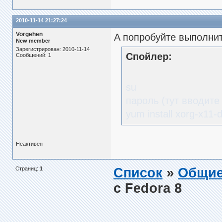
2010-11-14 21:27:24
Vorgehen
A попробуйте выполнит
New member
Зарегистрирован: 2010-11-14
Спойлер:
Сообщений: 1
su
пароль (тут вводите
yum install xorg-x11-d
Неактивен
Страниц:
1
Список
»
Общие
с Fedora 8