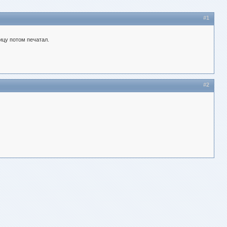
#1
ицу потом печатал.
#2