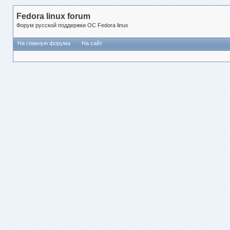
Fedora linux forum
Форум русской поддержки ОС Fedora linux
На главную форума
На сайт