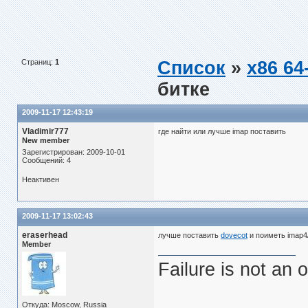
Страниц:
1
Список
»
x86 64-
битке
2009-11-17 12:43:19
Vladimir777
где найти или лучше imap поставить
New member
Зарегистрирован: 2009-10-01
Сообщений: 4
Неактивен
2009-11-17 13:02:43
eraserhead
лучше поставить
dovecot
и поиметь imap4/
Member
Failure is not an 
Откуда: Moscow, Russia