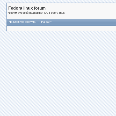
Fedora linux forum
Форум русской поддержки ОС Fedora linux
На главную форума
На сайт