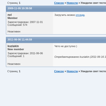
Страниц:
1
Список
»
Новости
» Увидели свет тест
2009-11-05 10:39:58
nvl
Загрузить можно
отсюда
.
Member
Зарегистрирован: 2007-11-01
Сообщений: 574
Неактивен
2011-06-06 11:44:59
kuziakin
Чето не доступно )
New member
косоглазие
Зарегистрирован: 2011-06-06
Сообщений: 1
Отредактированно kuziakin (2011-06-16 1
Неактивен
Страниц:
1
Список
»
Новости
» Увидели свет тест