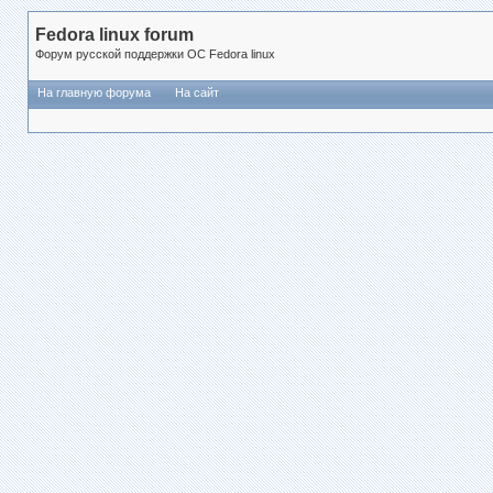
Fedora linux forum
Форум русской поддержки ОС Fedora linux
На главную форума
На сайт