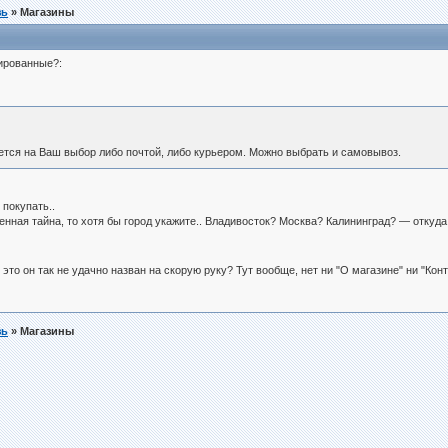
зь
» Магазины
рированные?:
тся на Ваш выбор либо почтой, либо курьером. Можно выбрать и самовывоз.
 покупать..
нная тайна, то хотя бы город укажите.. Владивосток? Москва? Калининград? — откуд
 это он так не удачно назван на скорую руку? Тут вообще, нет ни "О магазине" ни "К
зь
» Магазины