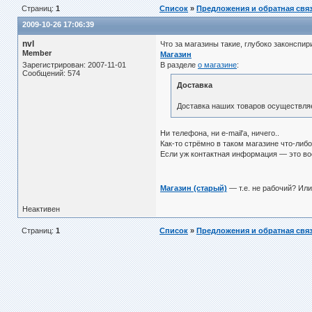
Страниц:
1
Список
»
Предложения и обратная свя
2009-10-26 17:06:39
nvl
Что за магазины такие, глубоко законспи
Member
Магазин
Зарегистрирован: 2007-11-01
В разделе
о магазине
:
Сообщений: 574
Доставка
Доставка наших товаров осуществляе
Ни телефона, ни e-mail'а, ничего..
Как-то стрёмно в таком магазине что-либо
Если уж контактная информация — это вое
Магазин (старый)
— т.е. не рабочий? Или
Неактивен
Страниц:
1
Список
»
Предложения и обратная свя