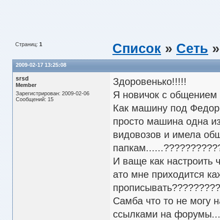
Страниц:
1
Список
»
Сеть
»
2009-02-17 13:25:08
srsd
Здоровенько!!!!!
Member
Я новичок с общением с
Зарегистрирован: 2009-02-06
Сообщений: 15
Как машину под Федоро
просто машина одна из 
видовозов и имела об
папкам......?????????
И ваще как настроить ч
ато мне приходится ка
прописывать????????
Самба что то не могу н
ссылками на форумы...