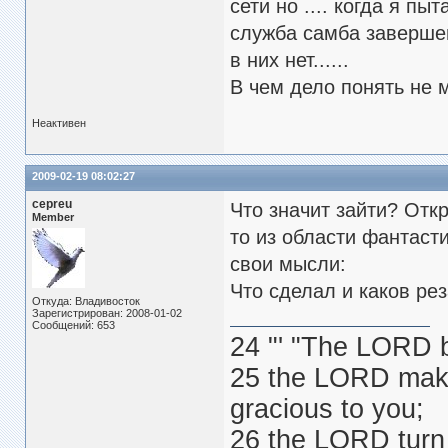
сети но .... когда я пы
служба самба завершена
в них нет......
В чем дело понять не 
Неактивен
2009-02-19 08:02:27
cepreu
Что значит зайти? Отк
Member
то из области фантаст
свои мысли:
Что сделал и каков ре
Откуда: Владивосток
Зарегистрирован: 2008-01-02
Сообщений: 653
24 "' "The LORD 
25 the LORD make
gracious to you;
26 the LORD turn 