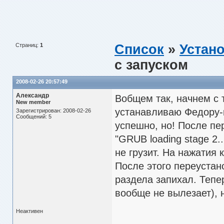
Страниц:
1
Список
»
Устано
с запуском
2008-02-26 20:57:49
Александр
Вобщем так, начнем с т
New member
устанавливаю Федору-к
Зарегистрирован: 2008-02-26
Сообщений: 5
успешно, но! После пе
"GRUB loading stage 2..
не грузит. На нажатия 
После этого переустано
раздела запихал. Тепер
вообще не вылезает), 
Неактивен