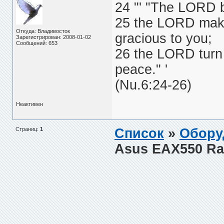
24 "' "The LORD 
25 the LORD make
Откуда: Владивосток
gracious to you;
Зарегистрирован: 2008-01-02
Сообщений: 653
26 the LORD turn 
peace." '
(Nu.6:24-26)
Неактивен
Страниц:
1
Список
»
Обору
Asus EAX550 R