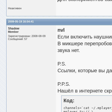
Неактивен
2009-05-19 16:54:41
Shadow
nvl
Member
Если включить наушники
Зарегистрирован: 2008-08-09
Сообщений: 57
В микшере перепробова
звука нет.
P.S.
Ссылки, которые вы да
P.P.S.
Нашёл в интернете скр
Код:
channels=`cat ~/.mplayer
mplayer tv:// \
