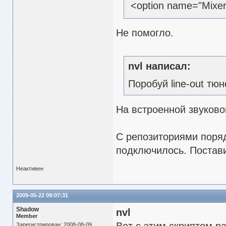
<option name="Mixer
Не помогло.
nvl написал:
Поробуй line-out тюн
На встроенной звуковой
С репозиториями поряд
подключилось. Постави
Неактивен
2009-05-22 09:07:31
Shadow
nvl
Member
Зарегистрирован: 2008-08-09