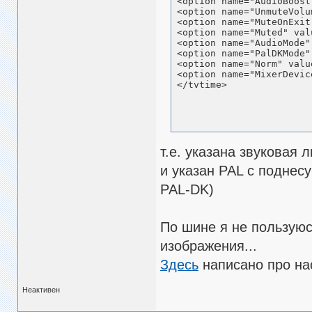
<option name="AudioBoost
<option name="UnmuteVolu
<option name="MuteOnExit
<option name="Muted" valu
<option name="AudioMode"
<option name="PalDKMode"
<option name="Norm" valu
<option name="MixerDevic
</tvtime>
т.е. указана звуковая
и указан PAL с поднес
PAL-DK)
По шине я не пользуюс
изображения...
Здесь
написано про на
Неактивен