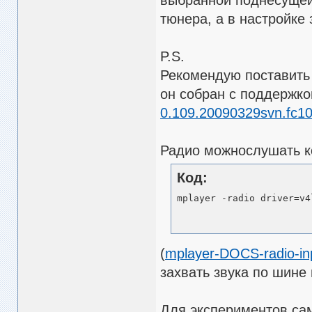
выбранной поднесущей 
тюнера, а в настройке
P.S.
Рекомендую поставить
он собран с поддержко
0.109.20090329svn.fc10
Радио можнослушать 
Код:
mplayer -radio driver=v4
(
mplayer-DOCS-radio-in
захвать звука по шине
Для экспериментов са