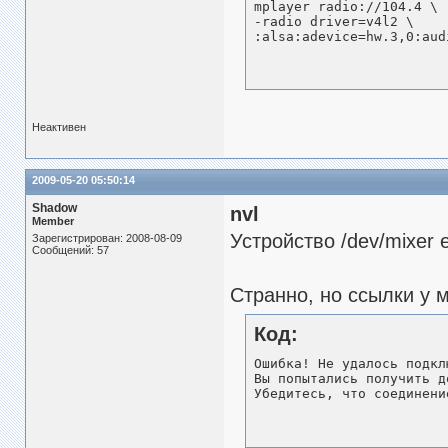
mplayer radio://104.4 \

-radio driver=v4l2 \

:alsa:adevice=hw.3,0:aud
Неактивен
2009-05-20 05:50:14
Shadow
nvl
Member
Устройство /dev/mixer 
Зарегистрирован: 2008-08-09
Сообщений: 57
Странно, но ссылки у 
Код:
Ошибка! Не удалось подкл
Вы попытались получить д
Убедитесь, что соединени