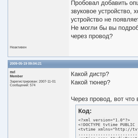
Пробовал добавить оп
звуковое устройство, х
устройство не появляе
Не могли бы вы подробн
через провод?
Неактивен
2009-05-19 09:04:21
nvl
Какой дистр?
Member
Какой тюнер?
Зарегистрирован: 2007-11-01
Сообщений: 574
Через провод, вот что в
Код:
<?xml version="1.0"?>

<!DOCTYPE tvtime PUBLIC 
<tvtime xmlns="http://tv
........................