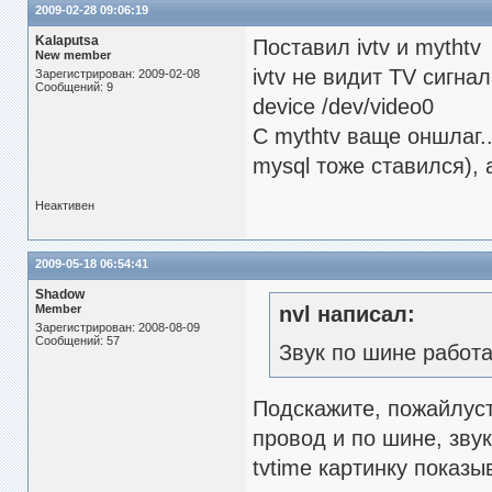
2009-02-28 09:06:19
Kalaputsa
Поставил ivtv и mythtv
New member
ivtv не видит TV сигна
Зарегистрирован: 2009-02-08
Сообщений: 9
device /dev/video0
С mythtv ваще оншлаг..
mysql тоже ставился), 
Неактивен
2009-05-18 06:54:41
Shadow
Member
nvl написал:
Зарегистрирован: 2008-08-09
Сообщений: 57
Звук по шине работа
Подскажите, пожайлуст
провод и по шине, звук
tvtime картинку показы