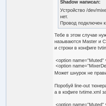
Shadow написал:
Устройство /dev/mix
нет.
Провод подключен к
Тебе в этом случае ну
называются Master и C
и строки в конфиге tvti
<option name="Muted" 
<option name="MixerDev
Может шнурок не прав
Поробуй line-out тюнера
а в кофиге tvtime.xml з
<option name="Muted" 