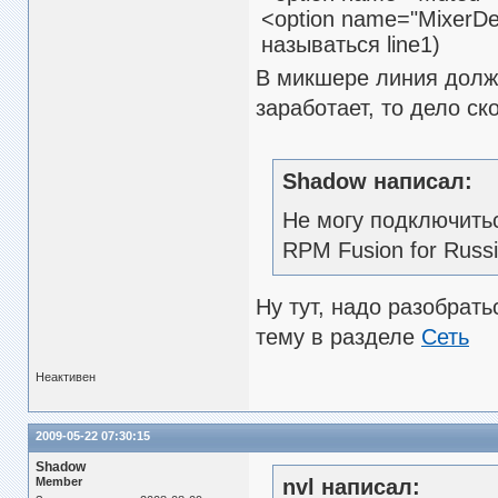
<option name="MixerDev
называться line1)
В микшере линия должн
заработает, то дело ск
Shadow написал:
Не могу подключитьс
RPM Fusion for Russ
Ну тут, надо разобрать
тему в разделе
Сеть
Неактивен
2009-05-22 07:30:15
Shadow
Member
nvl написал: