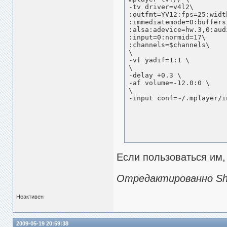
-tv driver=v4l2\

:outfmt=YV12:fps=25:widt
:immediatemode=0:buffersi
:alsa:adevice=hw.3,0:aud
:input=0:normid=17\

:channels=$channels\

\

-vf yadif=1:1 \

\

-delay +0.3 \

-af volume=-12.0:0 \

\

-input conf=~/.mplayer/i
Если пользоваться им, 
Отредактированно Sha
Неактивен
2009-05-19 20:59:38