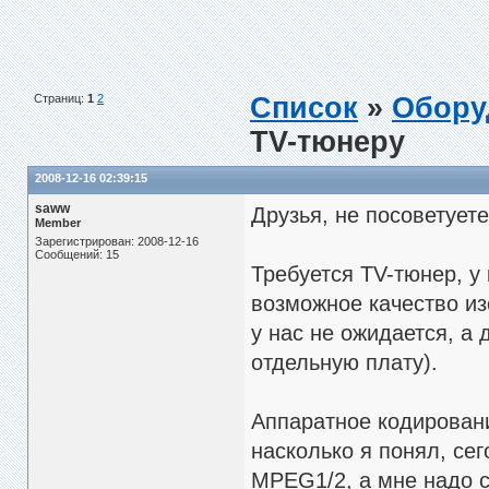
Страниц:
1
2
Список
»
Обору
TV-тюнеру
2008-12-16 02:39:15
saww
Друзья, не посоветует
Member
Зарегистрирован: 2008-12-16
Сообщений: 15
Требуется TV-тюнер, у
возможное качество из
у нас не ожидается, а 
отдельную плату).
Аппаратное кодировани
насколько я понял, се
MPEG1/2, а мне надо 