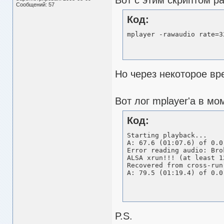
Вот с этим скриптом р
Сообщений: 57
Код:
mplayer -rawaudio rate=3
Но через некоторое вр
Вот лог mplayer'а в мо
Код:
Starting playback...

A: 67.6 (01:07.6) of 0.0
Error reading audio: Brok
ALSA xrun!!! (at least 1
Recovered from cross-run
A: 79.5 (01:19.4) of 0.0
P.S.