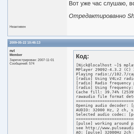
Вот уже час слушаю, в
Отредактированно Sha
Неактивен
2009-05-22 10:46:13
nvl
Member
Код:
Зарегистрирован: 2007-11-01
Сообщений: 574
[Nick@localhost ~]$ mpla
MPlayer 29092-4.3.2 (C) 
Playing radio://102.7/cap
[radio] Using V4Lv2 radi
[radio] Radio frequency 
[radio] Using frequency: 
Cache fill: 39.74% (2539
rawaudio file format dete
========================
Opening audio decoder: [
AUDIO: 32000 Hz, 2 ch, s
Selected audio codec: [p
========================
[pulse] working around p
see http://www.pulseaudi
AO: [pulse] 32000Hz 2ch 