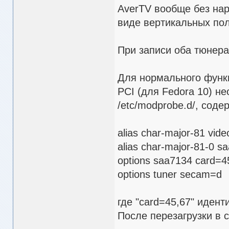
AverTV вообще без нар
виде вертикальных пол
При записи оба тюнера
Для нормального функ
PCI (для Fedora 10) не
/etc/modprobe.d/, соде
alias char-major-81 vid
alias char-major-81-0 s
options saa7134 card=4
options tuner secam=d
где "card=45,67" иден
После перезагрузки в 