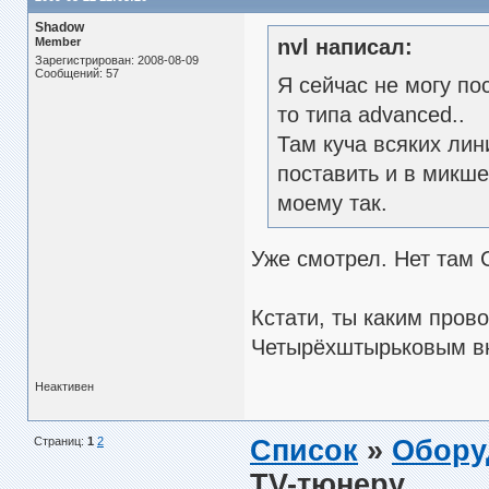
Shadow
Member
nvl написал:
Зарегистрирован: 2008-08-09
Сообщений: 57
Я сейчас не могу по
то типа advanced..
Там куча всяких лин
поставить и в микше
моему так.
Уже смотрел. Нет там 
Кстати, ты каким пров
Четырёхштырьковым вн
Неактивен
Страниц:
1
2
Список
»
Обору
TV-тюнеру