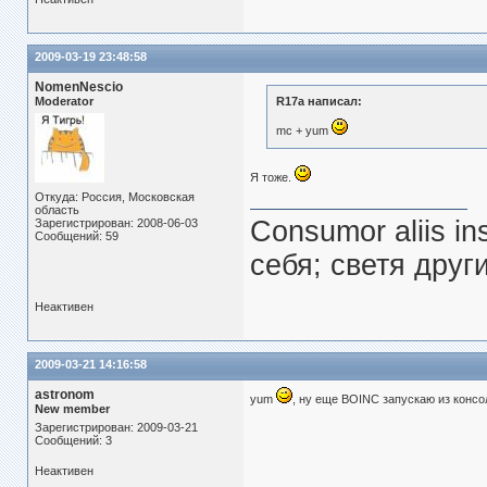
2009-03-19 23:48:58
NomenNescio
Moderator
R17a написал:
mc + yum
Я тоже.
Откуда: Россия, Московская
область
Consumor aliis i
Зарегистрирован: 2008-06-03
Сообщений: 59
себя; светя друг
Неактивен
2009-03-21 14:16:58
astronom
yum
, ну еще BOINC запускаю из консо
New member
Зарегистрирован: 2009-03-21
Сообщений: 3
Неактивен