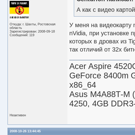
А как с видео карто
У меня на видеокарту 
Откуда: г. Шахты, Ростовская
область
Зарегистрирован: 2008-09-18
nVidia, при установке 
Сообщений: 119
которых в дровах из Ti
так отличий от 32х би
Acer Aspire 4520
GeForce 8400m 
x86_64
Asus M4A88T-M (
4250, 4GB DDR3-
Неактивен
2008-10-26 13:44:45