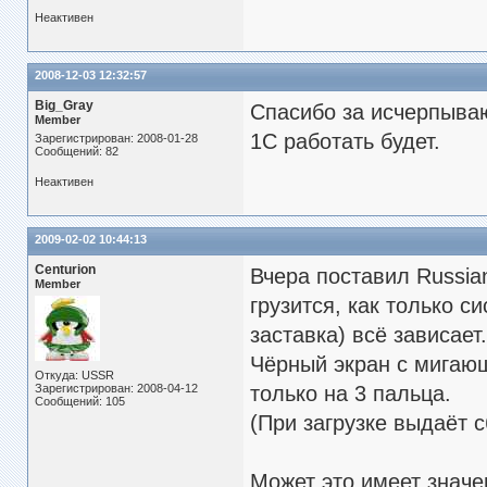
Неактивен
2008-12-03 12:32:57
Big_Gray
Спасибо за исчерпываю
Member
1С работать будет.
Зарегистрирован: 2008-01-28
Сообщений: 82
Неактивен
2009-02-02 10:44:13
Centurion
Вчера поставил Russian
Member
грузится, как только с
заставка) всё зависает.
Чёрный экран с мигающ
Откуда: USSR
Зарегистрирован: 2008-04-12
только на 3 пальца.
Сообщений: 105
(При загрузке выдаёт 
Может это имеет значе