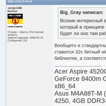
2008-12-02 21:04:19
serge1488
Member
Big_Gray написал:
Возник интересный в
который в принципе 
Откуда: г. Шахты, Ростовская
будет ли оно там ра
область
Зарегистрирован: 2008-09-18
Сообщений: 119
Вообщето и стандартны
ставится 32х битный w
библиотек, а соответст
Acer Aspire 4520
GeForce 8400m 
x86_64
Asus M4A88T-M (
4250, 4GB DDR3-