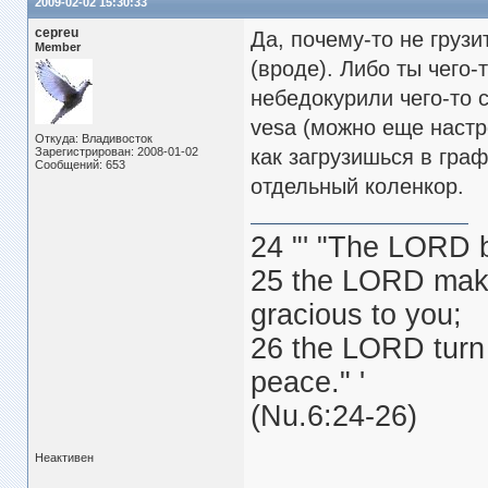
2009-02-02 15:30:33
cepreu
Да, почему-то не груз
Member
(вроде). Либо ты чего
небедокурили чего-то 
vesa (можно еще настро
Откуда: Владивосток
Зарегистрирован: 2008-01-02
как загрузишься в граф
Сообщений: 653
отдельный коленкор.
24 "' "The LORD 
25 the LORD make
gracious to you;
26 the LORD turn 
peace." '
(Nu.6:24-26)
Неактивен