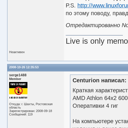
P.S.
http://www.linuxfor
по этому поводу, правд
Отредактированно Nom
Live is only memor
Неактивен
2008-10-26 12:35:53
serge1488
Member
Centurion написал:
Краткая характерист
AMD Athlon 64x2 60
Откуда: г. Шахты, Ростовская
Оперативки 4 гиг
область
Зарегистрирован: 2008-09-18
Сообщений: 119
На компьютере устан