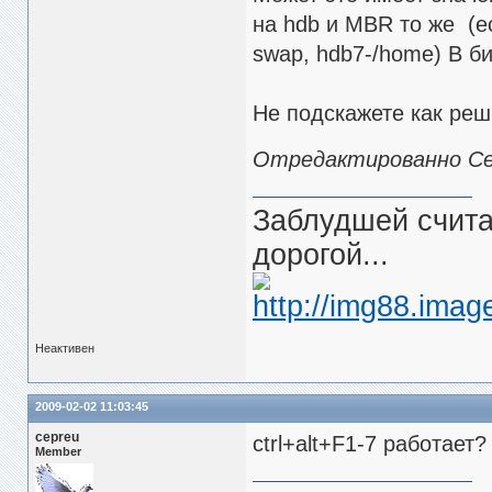
на hdb и MBR то же (е
swap, hdb7-/home) В би
Не подскажете как реш
Отредактированно Cent
Заблудшей считаю
дорогой...
Неактивен
2009-02-02 11:03:45
cepreu
ctrl+alt+F1-7 работает
Member