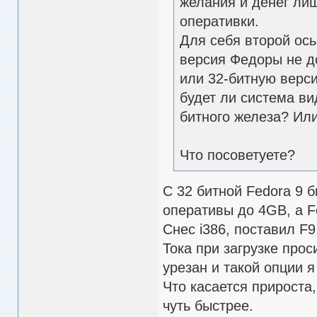
желания и денег лиш
оперативки.
Для себя второй ось
версия Федоры не д
или 32-битную верс
будет ли система вид
битного железа? Ил
Что посоветуете?
C 32 битной Fedora 9 
оперативы до 4GB, а Fe
Снес i386, поставил F
Тока при загрузке про
урезан и такой опции я
Что касается прироста
чуть быстрее.