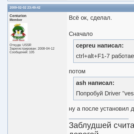
2009-02-02 23:49:42
Centurion
Всё ок, сделал.
Member
Сначало
cepreu написал:
Откуда: USSR
Зарегистрирован: 2008-04-12
Сообщений: 105
ctrl+alt+F1-7 работ
потом
ash написал:
Попробуй Driver "vesa
ну а после установил 
Заблудшей считаю