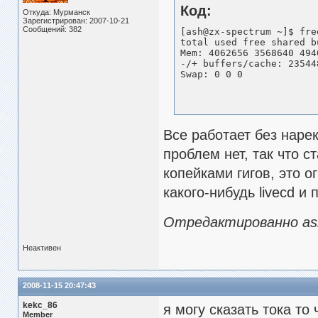
Код:
Откуда: Мурманск
Зарегистрирован: 2007-10-21
Сообщений: 382
[ash@zx-spectrum ~]$ free
total used free shared b
Mem: 4062656 3568640 494
-/+ buffers/cache: 23544
Swap: 0 0 0
Все работает без наре
проблем нет, так что с
копейками гигов, это 
какого-нибудь livecd и
Отредактированно ash 
Неактивен
2008-11-15 20:47:43
kekc_86
я могу сказать тока то
Member