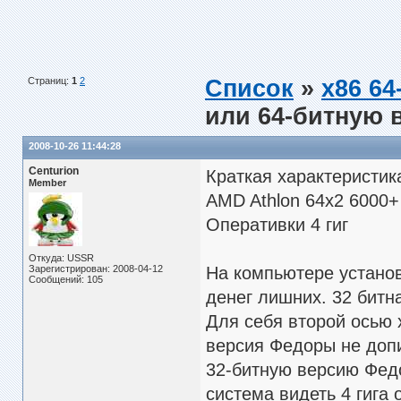
Страниц:
1
2
Список
»
x86 64-
или 64-битную
2008-10-26 11:44:28
Centurion
Краткая характеристик
Member
AMD Athlon 64x2 6000+
Оперативки 4 гиг
Откуда: USSR
Зарегистрирован: 2008-04-12
На компьютере установ
Сообщений: 105
денег лишних. 32 битна
Для себя второй осью 
версия Федоры не допи
32-битную версию Федо
система видеть 4 гига 