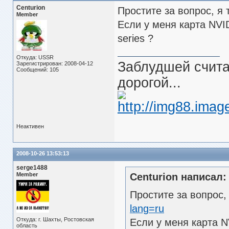
Centurion
Простите за вопрос, я 
Member
Если у меня карта NVI
series ?
Откуда: USSR
Заблудшей считаю
Зарегистрирован: 2008-04-12
Сообщений: 105
дорогой...
Неактивен
2008-10-26 13:53:13
serge1488
Member
Centurion написал:
Простите за вопрос,
lang=ru
Откуда: г. Шахты, Ростовская
Если у меня карта N
область