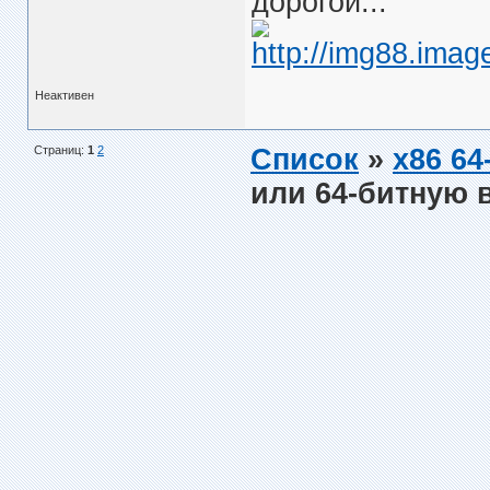
дорогой...
Неактивен
Страниц:
1
2
Список
»
x86 64-
или 64-битную