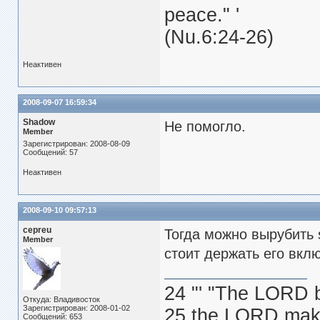
peace." '
(Nu.6:24-26)
Неактивен
2008-09-07 16:59:34
Shadow
Не помогло.
Member
Зарегистрирован: 2008-08-09
Сообщений: 57
Неактивен
2008-09-10 09:57:13
cepreu
Тогда можно вырубить 
Member
стоит держать его вкл
24 "' "The LORD 
Откуда: Владивосток
Зарегистрирован: 2008-01-02
25 the LORD make
Сообщений: 653