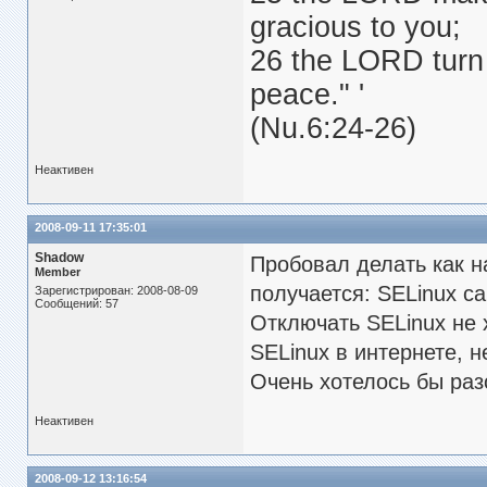
gracious to you;
26 the LORD turn 
peace." '
(Nu.6:24-26)
Неактивен
2008-09-11 17:35:01
Shadow
Пробовал делать как н
Member
получается: SELinux с
Зарегистрирован: 2008-08-09
Сообщений: 57
Отключать SELinux не 
SELinux в интернете, 
Очень хотелось бы раз
Неактивен
2008-09-12 13:16:54