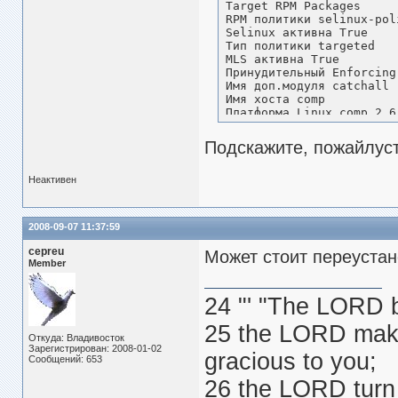
Target RPM Packages

RPM политики selinux-pol
Selinux активна True

Тип политики targeted

MLS активна True

Принудительный Enforcing

Имя доп.модуля catchall

Имя хоста comp

Платформа Linux comp 2.6
14:08:11 EDT 2008 i686 i6
Счетчик уведомл 1

Подскажите, пожайлуст
First Seen Сбт 06 Сен 20
Last Seen Сбт 06 Сен 200
Local ID f3a69baa-3200-4
Неактивен
Номера строк

Сырые сообщения

host=comp type=AVC msg=a
2008-09-07 11:37:59
host=comp type=SYSCALL m
cepreu
Может стоит переустан
Member
24 "' "The LORD 
25 the LORD make
Откуда: Владивосток
Зарегистрирован: 2008-01-02
gracious to you;
Сообщений: 653
26 the LORD turn 