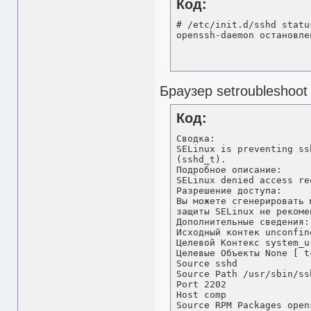
Код:
# /etc/init.d/sshd status
openssh-daemon остановле
Браузер setroubleshoo
Код:
Сводка:

SELinux is preventing ss
(sshd_t).

Подробное описание:

SELinux denied access re
Разрешение доступа:

Вы можете сгенерировать 
защиты SELinux не рекоме
Дополнительные сведения:

Исходный контек unconfin
Целевой Контекс system_u
Целевые Объекты None [ t
Source sshd

Source Path /usr/sbin/ssh
Port 2202

Host comp

Source RPM Packages open