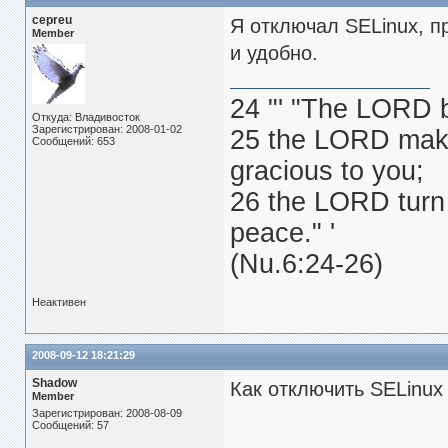
cepreu
Я отключал SELinux, пр
Member
и удобно.
24 "' "The LORD 
Откуда: Владивосток
Зарегистрирован: 2008-01-02
25 the LORD make
Сообщений: 653
gracious to you;
26 the LORD turn 
peace." '
(Nu.6:24-26)
Неактивен
2008-09-12 18:21:29
Shadow
Как отключить SELinux 
Member
Зарегистрирован: 2008-08-09
Сообщений: 57