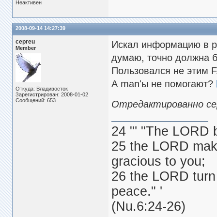
Неактивен
2008-09-14 14:27:39
cepreu
Искал информацию в р
Member
думаю, точно должна б
Пользовался не этим
А man'ы не помогают?
Откуда: Владивосток
Зарегистрирован: 2008-01-02
Сообщений: 653
Отредактированно cepr
24 "' "The LORD 
25 the LORD make
gracious to you;
26 the LORD turn 
peace." '
(Nu.6:24-26)