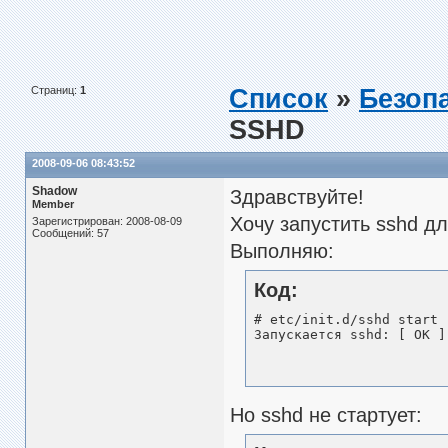
Страниц:
1
Список
»
Безоп
SSHD
2008-09-06 08:43:52
Shadow
Здравствуйте!
Member
Хочу запустить sshd д
Зарегистрирован: 2008-08-09
Сообщений: 57
Выполняю:
Код:
# etc/init.d/sshd start

Запускается sshd: [ OK ]
Но sshd не стартует: