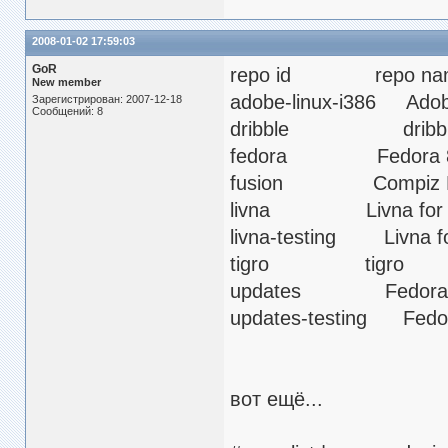
2008-01-02 17:59:03
GoR
repo id re
New member
adobe-linux-i386 A
Зарегистрирован: 2007-12-18
Сообщений: 8
dribble d
fedora Fedor
fusion Compiz F
livna Livna for Fe
livna-testing Livna fo
tigro ti
updates Fedora 
updates-testing Fed
вот ещё...