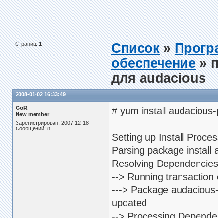
Страниц:
1
Список
»
Прогр
обеспечение
» п
для audacious
2008-01-02 16:33:49
GoR
# yum install audacious
New member
....................................
Зарегистрирован: 2007-12-18
Сообщений: 8
Setting up Install Proces
Parsing package install
Resolving Dependencies
--> Running transaction
---> Package audacious-
updated
--> Processing Dependen