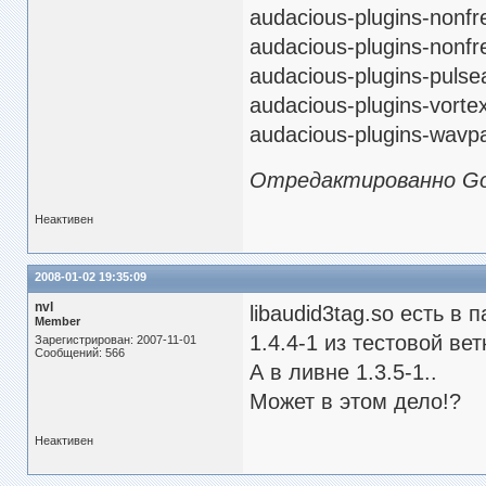
audacious-plugins-no
audacious-plugins-n
audacious-plugins-p
audacious-plugins-v
audacious-plugins-w
Отредактированно GoR
Неактивен
2008-01-02 19:35:09
nvl
libaudid3tag.so есть в 
Member
1.4.4-1 из тестовой вет
Зарегистрирован: 2007-11-01
Сообщений: 566
А в ливне 1.3.5-1..
Может в этом дело!?
Неактивен